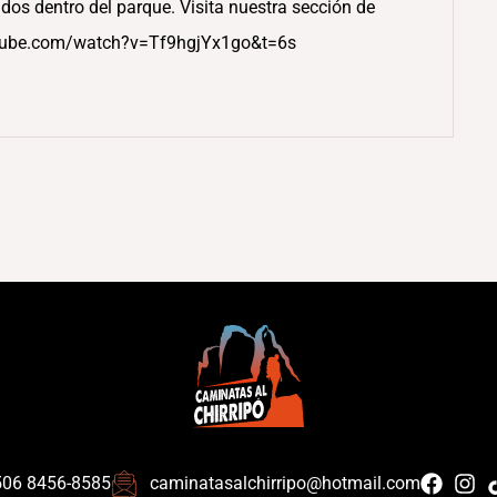
dos dentro del parque. Visita nuestra sección de
utube.com/watch?v=Tf9hgjYx1go&t=6s
506 8456-8585
caminatasalchirripo@hotmail.com