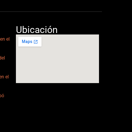
Ubicación
en el
del
en el
ipó