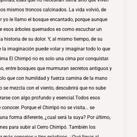
os mismos troncos calcinados. La vida volvió, de
gar yo le llamo el bosque encantado, porque aunque
tre esos árboles quemados es como escuchar un
a historia de su dolor. Y, al mismo tiempo, de su
e la imaginación puede volar y imaginar todo lo que
ma El Chirripó no es solo una cima por conquistar.
aso, entre bosques que murmuran secretos antiguos y
eblo que con humildad y fuerza camina de la mano
o se mezcla con el viento, descubrirá que no sube
trarse con algo profundo y esencial.Todos esos
 conocer. Porque el Chirripó no se visita… se
una forma diferente, ¿cual será la suya? Por último,
s para subir al Cerro Chirripó. También los
r más consejos y tips prácticos. ¿Qué llevar al