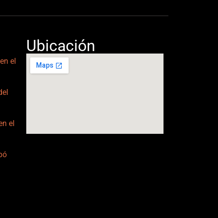
Ubicación
en el
del
en el
ipó