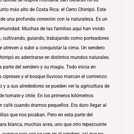
unto más alto de Costa Rica: el Cerro Chirripó. Este
 y de una profunda conexión con la naturaleza. Es un
comunidad. Muchas de las familias aquí han vivido
a, cultivando, guiando, trabajando como porteadores
se atreven a subir a conquistar la cima. Un sendero
Chirripó es adentrarse en distintos mundos naturales.
parte del sendero y su magia. Todo inicia en
os cipreses y el bosque lluvioso marcan el comienzo
o y a sus alrededores se pueden ver la agricultura de
de tomate y chile. En los primeros kilómetros
r café cuando éramos pequeños. Era duro llegar al
illas que nos picaban. Pero en esta parte del
ra blanca, muchas aves, uno que otro tepezcuinte
, aunque rara vez se ven en el sendero, así que no