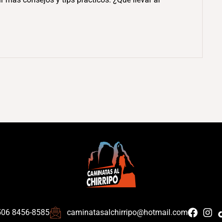
506 8456-8585
caminatasalchirripo@hotmail.com