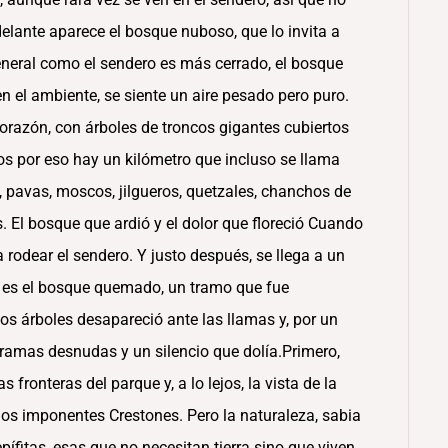
lante aparece el bosque nuboso, que lo invita a
eneral como el sendero es más cerrado, el bosque
 el ambiente, se siente un aire pesado pero puro.
 corazón, con árboles de troncos gigantes cubiertos
s por eso hay un kilómetro que incluso se llama
, pavas, moscos, jilgueros, quetzales, chanchos de
. El bosque que ardió y el dolor que floreció Cuando
rodear el sendero. Y justo después, se llega a un
 es el bosque quemado, un tramo que fue
los árboles desapareció ante las llamas y, por un
ramas desnudas y un silencio que dolía.Primero,
fronteras del parque y, a lo lejos, la vista de la
 los imponentes Crestones. Pero la naturaleza, sabia
fitas, esas que no necesitan tierra sino que viven