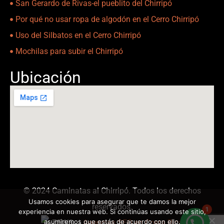
San Gerardo de Rivas-el pueblito del Chirripó
Por qué no usar ropa de algodón en el Cerro Chirripó
Uso del Silbatos en el Cerro Chirripó
Mochilas para subir el Chirripó
Ubicación
© 2024 Caminatas al Chirripó. Todos los derechos
Usamos cookies para asegurar que te damos la mejor
reservados.
1
experiencia en nuestra web. Si continúas usando este sitio,
asumiremos que estás de acuerdo con ello.
|
Agencias SEO en Costa Rica