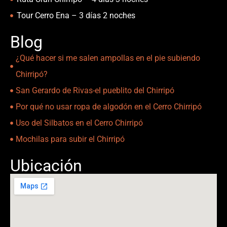
Tour Cerro Ena – 3 días 2 noches
Blog
¿Qué hacer si me salen ampollas en el pie subiendo
Chirripó?
San Gerardo de Rivas-el pueblito del Chirripó
Por qué no usar ropa de algodón en el Cerro Chirripó
Uso del Silbatos en el Cerro Chirripó
Mochilas para subir el Chirripó
Ubicación