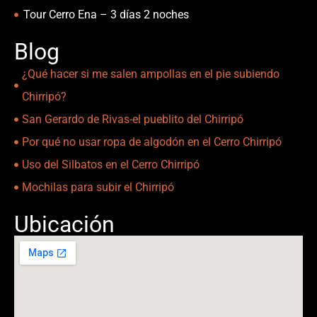
Tour Cerro Ena – 3 días 2 noches
Blog
¿Qué hacer si me salen ampollas en el pie subiendo
Chirripó?
San Gerardo de Rivas-el pueblito del Chirripó
Por qué no usar ropa de algodón en el Cerro Chirripó
Uso del Silbatos en el Cerro Chirripó
Mochilas para subir el Chirripó
Ubicación