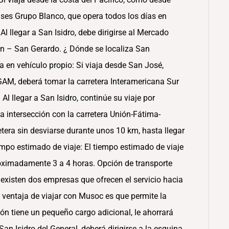
uses Grupo Blanco, que opera todos los días en
Al llegar a San Isidro, debe dirigirse al Mercado
án – San Gerardo. ¿ Dónde se localiza San
 en vehículo propio: Si viaja desde San José,
 GAM, deberá tomar la carretera Interamericana Sur
 Al llegar a San Isidro, continúe su viaje por
 intersección con la carretera Unión-Fátima-
etera sin desviarse durante unos 10 km, hasta llegar
mpo estimado de viaje: El tiempo estimado de viaje
oximadamente 3 a 4 horas. Opción de transporte
o, existen dos empresas que ofrecen el servicio hacia
 ventaja de viajar con Musoc es que permite la
ón tiene un pequeño cargo adicional, le ahorrará
a San Isidro del General, deberá dirigirse a la esquina