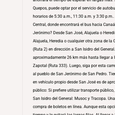
Quepos, puede optar por el servicio de autob
horarios de 5:30 a.m., 11:30 a.m. y 3:30 p.m.. 
Central, donde encontrará el bus hacia Cana
Jerónimo? Desde San José, Alajuela o Heredia
Alajuela, Heredia o cualquier otra zona de la
(Ruta 2) en dirección a San Isidro del General.
aproximadamente 26 km más hasta llegar a la
Zapotal (Ruta 333). Luego, siga por esta carr
al pueblo de San Jerónimo de San Pedro. Tie
en vehículo propio desde San José es de apr
público: Si prefiere utilizar transporte públic
San Isidro del General: Musoc y Tracopa. Una
compra de boletos en línea. Aunque esta opci
tiempo y le evitará las largas filas. Al llegar 