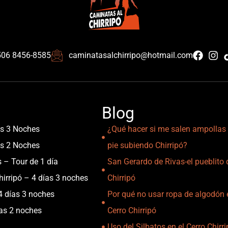
506 8456-8585
caminatasalchirripo@hotmail.com
Blog
as 3 Noches
¿Qué hacer si me salen ampollas 
as 2 Noches
pie subiendo Chirripó?
s – Tour de 1 día
San Gerardo de Rivas-el pueblito 
irripó – 4 días 3 noches
Chirripó
4 días 3 noches
Por qué no usar ropa de algodón 
ías 2 noches
Cerro Chirripó
Uso del Silbatos en el Cerro Chirr