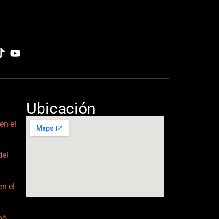
Ubicación
en el
del
en el
ipó